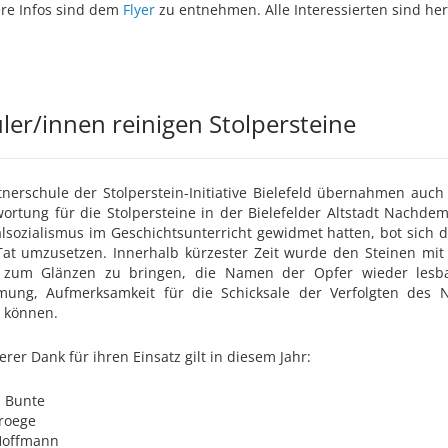
re Infos sind dem
Flyer
zu entnehmen. Alle Interessierten sind her
ler/innen reinigen Stolpersteine
tnerschule der Stolperstein-Initiative Bielefeld übernahmen auc
ortung für die Stolpersteine in der Bielefelder Altstadt Nachd
lsozialismus im Geschichtsunterricht gewidmet hatten, bot sich d
Tat umzusetzen. Innerhalb kürzester Zeit wurde den Steinen mit
 zum Glänzen zu bringen, die Namen der Opfer wieder lesba
mung, Aufmerksamkeit für die Schicksale der Verfolgten des N
 können.
rer Dank für ihren Einsatz gilt in diesem Jahr:
a Bunte
roege
Hoffmann