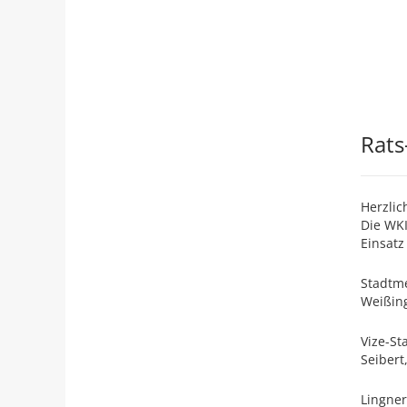
Rats
Herzlic
Die WK
Einsatz
Stadtme
Weißing
Vize-St
Seibert
Lingner