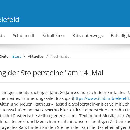
ats
Schulprofil
Schulleben
Rats unterwegs
Rats digit
 Seite:
Start
Aktuelles
Nachrichten
ng der Stolpersteine" am 14. Mai
t ein geschichtsträchtiges Jahr: 80 Jahre sind nach dem Ende des 2
men eines Erinnerungskaleidoskops (
https://www.ichbin-bielefeld
 Alten und Neuen Rathaus – lässt die Stolperstein-Initiative mit 
ationsschulen am
14.5. von 16 bis 17 Uhr
Stolpersteine an zehn Ort
itisch-künstlerische Aktion gedenkt – mit Texten und Musik - der 
ich für Respekt und Menschenrechte in unserer heutigen Zeit einzu
träge des Rats finden an den Steinen der Familie des ehemaligen