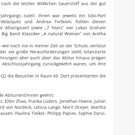
noch die letzten Wölkchen Sauerstoff aus der gut
ahrgangs zuteil. Ihnen war jeweils ein Solo-Part
Velázquez und Andrea Tvrtkovic füllten diesen
re Attaingnant sowie „7 Years“ von Lukas Graham
 Big Band Klassiker „A natural Woman“ von Aretha
wie noch nie in meiner Zeit an der Schule, verlässt
er vor große Herausforderungen stellt, bilanzierte
fahrungen aber auch über das Abitur hinaus prägen
n Abschlussjahrgang zurückgekehrt waren, um ihre
Q2 die Besucher in Raum 60. Dort präsentierten die
 Abiturient/innen geehrt:
z, Ellen Zhao, Franka Lüders, Jonathan Hoene, Julian
rd von Nordeck, Leticia Lange, Marit Dreyer, Martha
usen, Paulina Tielker, Philipp Papies, Sophie Darui,