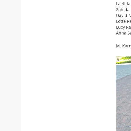
Laetitia
Zahida
David N
Lotte R
Lucy R
Anna S
M. Kar