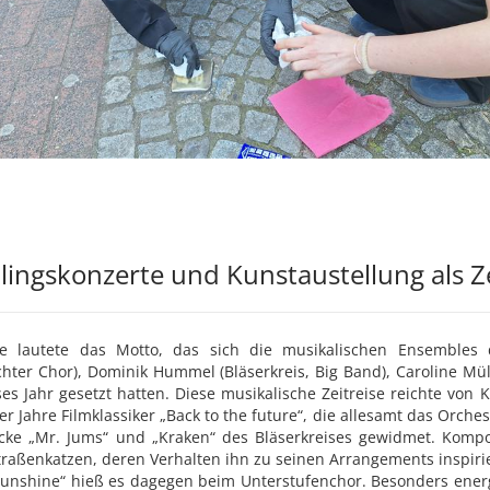
lingskonzerte und Kunstaustellung als Z
ise lautete das Motto, das sich die musikalischen Ensembles
hter Chor), Dominik Hummel (Bläserkreis, Big Band), Caroline Mül
ses Jahr gesetzt hatten. Diese musikalische Zeitreise reichte von
r Jahre Filmklassiker „Back to the future“, die allesamt das Orc
ücke „Mr. Jums“ und „Kraken“ des Bläserkreises gewidmet. Kompo
traßenkatzen, deren Verhalten ihn zu seinen Arrangements inspirie
sunshine“ hieß es dagegen beim Unterstufenchor. Besonders ener