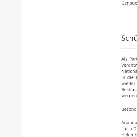
Genaue
Schü
Als Par
Verantw
Nationa
in die 
wieder
Bestim
werden
Besonde
Anahit
Lucia D
Helen 