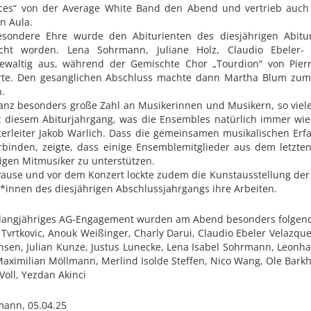
eces“ von der Average White Band den Abend und vertrieb auch 
en Aula.
esondere Ehre wurde den Abiturienten des diesjährigen Abiturj
cht worden. Lena Sohrmann, Juliane Holz, Claudio Ebeler- 
ewaltig aus, während der Gemischte Chor „Tourdion“ von Pier
erte. Den gesanglichen Abschluss machte dann Martha Blum zum
n.
anz besonders große Zahl an Musikerinnen und Musikern, so viele 
 diesem Abiturjahrgang, was die Ensembles natürlich immer wied
erleiter Jakob Warlich. Dass die gemeinsamen musikalischen Er
rbinden, zeigte, dass einige Ensemblemitglieder aus dem letzte
gen Mitmusiker zu unterstützen.
Pause und vor dem Konzert lockte zudem die Kunstausstellung der 
*innen des diesjährigen Abschlussjahrgangs ihre Arbeiten.
 langjähriges AG-Engagement wurden am Abend besonders folgende
Tvrtkovic, Anouk Weißinger, Charly Darui, Claudio Ebeler Velazque
hsen, Julian Kunze, Justus Lunecke, Lena Isabel Sohrmann, Leonha
aximilian Möllmann, Merlind Isolde Steffen, Nico Wang, Ole Barkha
Voll, Yezdan Akinci
mann, 05.04.25