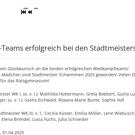
-Teams erfolgreich bei den Stadtmeist
hen Glückwunsch an die beiden erfolgreichen Wettkampfteams!
I-Mädchen sind Stadtmeister Schwimmen 2025 geworden! Vielen Da
 für das Ratsgymnasium!
ister WK I, (o. v. l.): Mathilda Hüttermann, Greta Bobbert, Guilia
er; (u. v. l.): Sasha Eichwald, Roxana Marie Bunte, Sophie Voll
adtmeister WK III, v. l.: Cecilia Küster, Emilia Möller, Lene Wiebusc
, Elena Brendel, Luisa Fuchs, Julia Schneider
, 01.04.2025