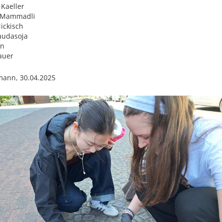
 Kaeller
 Mammadli
ickisch
audasoja
en
auer
mann, 30.04.2025