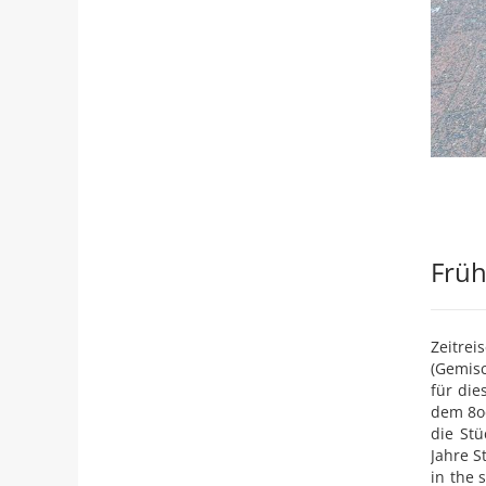
Früh
Zeitre
(Gemisc
für die
dem 8oe
die St
Jahre S
in the 