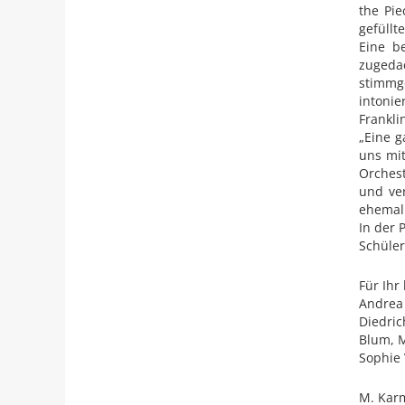
the Pi
gefüllt
Eine b
zugeda
stimmg
intoni
Frankli
„Eine g
uns mit
Orchest
und ve
ehemali
In der 
Schüler
Für Ihr
Andrea 
Diedric
Blum, M
Sophie 
M. Kar