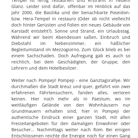
Tempel ist fertig restauriert und erstrahlt in neuem
Glanz. Leider sind dafür, offenbar im Hinblick auf das
Jahr 2000, die Basilika und der benachbarte Poseidon-
bzw. Hera-Tempel in restauro (Oder ob nicht vielleicht
doch hinter Gerüsten und Folien ein neues Gebäude von
Karstadt entsteht?). Sonne und Strand, ein Urlaubstag.
Während wir beim Abendessen saßen, Einbruch und
Diebstahl im Nebenzimmer, ein häßlicher
Begleitumstand im Mezzogiorno. Zum Glück blieb es bei
einem Sachschaden. Doch Aufregung gab es auch so
reichlich, bei dem Geschädigten, der Gruppe, den
Lehrern und dem Hotelbesitzer.
Weiter nach Pompeji! Pompeji - eine Ganztagsrallye. Wir
durchmaßen die Stadt kreuz und quer, geführt von zwei
erfahrenen Fährtensuchern, fanden alles, verloren
keinen. Hier noch mehr als in Paestum, wo im
weitläufigen Gelände von den Wohnhäusern nur
Grundmauern erhalten sind, hier in Pompeji der
authentische Eindruck einer ganzen Stadt, mit allen
Freizeitangeboten für den damaligen Einwohner oder
Besucher... Nachmittags weiter nach Rom. Bei einigen
Entschlossenen reichte die Energie noch für einen Gang