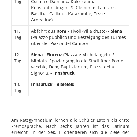
Tag
Cosma e Damiano, Kolosseum,
Konstantinsbogen, S. Clemente, Laterans-
Basilika; Callixtus-Katakombe; Fosse
Ardeatine)
11.
Abfahrt aus
Rom
- Tivoli (Villa d'Este) -
Siena
Tag
(Palazzo pubblico und Besteigung des Turmes
über der Piazza del Campo)
12.
Siena
-
Florenz
(Piazzale Michelangelo, S.
Tag
Miniato, Spaziergang in die Stadt über Ponte
vecchio; Dom; Baptisterium, Piazza della
Signoria) -
Innsbruck
13.
Innsbruck
-
Bielefeld
Tag
Am Ratsgymnasium lernen alle Schüler Latein als erste
Fremdsprache. Nach sechs Jahren ist das Latinum
erreicht. In der Sek. II orientieren sich die Ziele der