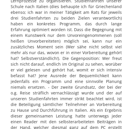
Lernprozesse zu organisieren. Studienfahrten unserer
Schule nach Italien (dies behaupte ich für Griechenland
ebenso; ich war in meiner Tätigkeit am Rats für jeweils
drei Studienfahrten zu beiden Zielen verantwortlich)
haben ein konkretes Programm, das durch lange
Erfahrung optimiert worden ist. Dass die Begegnung mit
einem Kunstwerk nur dem Unvoreingenommenen (soll
heißen Unvorbereiteten) möglich sei, kann nur ein
zusätzliches Moment sein (Wer sähe nicht selbst viel
mehr als nur das, wovon er in einer Vorbereitung gehört
hat? Selbstverständlich!). Die Gegenposition: Wer freut
sich nicht darauf, endlich im Original zu sehen, worüber
er viel gelesen und gehört hat, womit er sich intensiv
befasst hat? Jene Ausrede der Bequemlichkeit kann
jedenfalls ein Programm und eine sinnvolle Planung
niemals ersetzen. - Der zweite Grundsatz, der bei der
o.g. Reise sträflich vernachlässigt wurde und der auf
unseren Studienfahrten immer strikt beachtet wird, ist
die Beteiligung sämtlicher Teilnehmer an Vorbereitung
zu Hause und Durchführung in Italien. Als ein Ergebnis
dieser gemeinsamen Leistung hatte unterwegs jeder
einen Reader mit den selbsterarbeiteten Beiträgen in
der Hand, welcher diesmal ganz auf dem PC erstellt