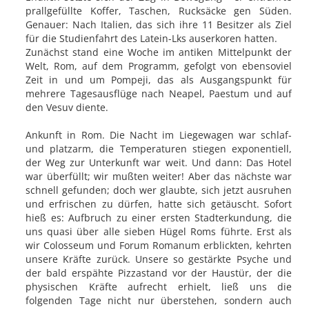
prallgefüllte Koffer, Taschen, Rucksäcke gen Süden.
Genauer: Nach Italien, das sich ihre 11 Besitzer als Ziel
für die Studienfahrt des Latein-Lks auserkoren hatten.
Zunächst stand eine Woche im antiken Mittelpunkt der
Welt, Rom, auf dem Programm, gefolgt von ebensoviel
Zeit in und um Pompeji, das als Ausgangspunkt für
mehrere Tagesausflüge nach Neapel, Paestum und auf
den Vesuv diente.
Ankunft in Rom. Die Nacht im Liegewagen war schlaf-
und platzarm, die Temperaturen stiegen exponentiell,
der Weg zur Unterkunft war weit. Und dann: Das Hotel
war überfüllt; wir mußten weiter! Aber das nächste war
schnell gefunden; doch wer glaubte, sich jetzt ausruhen
und erfrischen zu dürfen, hatte sich getäuscht. Sofort
hieß es: Aufbruch zu einer ersten Stadterkundung, die
uns quasi über alle sieben Hügel Roms führte. Erst als
wir Colosseum und Forum Romanum erblickten, kehrten
unsere Kräfte zurück. Unsere so gestärkte Psyche und
der bald erspähte Pizzastand vor der Haustür, der die
physischen Kräfte aufrecht erhielt, ließ uns die
folgenden Tage nicht nur überstehen, sondern auch