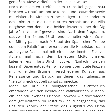
genießen. Diese verliefen in der Regel etwa so:
Nach dem ersten Treffen beim Frühstück gegen 8:00
brachen wir auf, um antike Kunst- und Bauwerke sowie
mittelalterliche Kirchen zu besichtigen - unter anderem
das Colosseum, die Domus Aurea Neronis und die Villa
Borghese, von denen die beiden letzteren über dreißig
Jahre "in restauro" gewesen sind. Nach dem Programm,
das zwischen 14 und 16 Uhr endete, holten wir zunächst
die Mittagspause nach (z.B. auf der Spanischen Treppe
oder dem Palatin) und erkundeten die Hauptstadt dann
auf eigene Faust, mal mit einem bestimmten Ziel vor
Augen, mal nach dem beliebten Motto unseres
Lateinlehrers Hans-Ulrich Lucke: "Einfach treiben
lassen!" Dabei entdeckten wir sonnenüberflutete Piazzen
mit kühlenden Brunnen verschiedener Künstler aus
Renaissance und Barock, an denen das italienische
"gelato" gleich doppelt so gut schmeckte.
Mehr als nur als obligatorischen Pflichtbesuch
empfanden wir den Besuch der Vatikanischen Museen,
ein beeindruckendes Erlebnis, obwohl wir dort wieder
dem gefürchteten "in restauro"-Schild begegneten, das
uns den Anblick der Statue des Augustus von Prima
Porta vorenthielt. Dafür aber sahen wir die Laokoon-