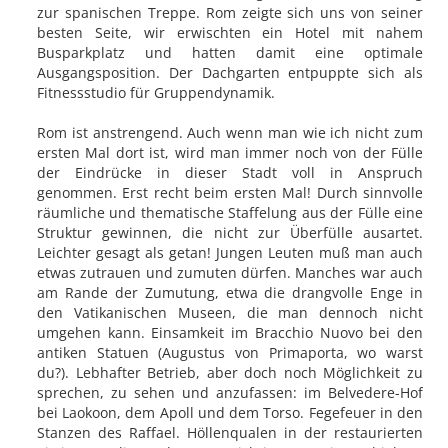
zur spanischen Treppe. Rom zeigte sich uns von seiner
besten Seite, wir erwischten ein Hotel mit nahem
Busparkplatz und hatten damit eine optimale
Ausgangsposition. Der Dachgarten entpuppte sich als
Fitnessstudio für Gruppendynamik.
Rom ist anstrengend. Auch wenn man wie ich nicht zum
ersten Mal dort ist, wird man immer noch von der Fülle
der Eindrücke in dieser Stadt voll in Anspruch
genommen. Erst recht beim ersten Mal! Durch sinnvolle
räumliche und thematische Staffelung aus der Fülle eine
Struktur gewinnen, die nicht zur Überfülle ausartet.
Leichter gesagt als getan! Jungen Leuten muß man auch
etwas zutrauen und zumuten dürfen. Manches war auch
am Rande der Zumutung, etwa die drangvolle Enge in
den Vatikanischen Museen, die man dennoch nicht
umgehen kann. Einsamkeit im Bracchio Nuovo bei den
antiken Statuen (Augustus von Primaporta, wo warst
du?). Lebhafter Betrieb, aber doch noch Möglichkeit zu
sprechen, zu sehen und anzufassen: im Belvedere-Hof
bei Laokoon, dem Apoll und dem Torso. Fegefeuer in den
Stanzen des Raffael. Höllenqualen in der restaurierten