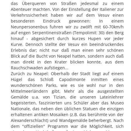
das Überqueren von Straßen jedesmal zu einem
Abenteuer machten. Von der Einstellung der Italiener zur
Verkehrssicherheit haben wir auf dem Vesuv einen
besonderen Eindruck gewonnen: In einem
Neunpersonenbus fuhren wir zu zwölft mit 60-70km/h
auf engen Serpentinenstraßen (Tempolimit: 30) den Berg
hinauf - abgesichert durch kurzes Hupen vor jeder
Kurve. Dennoch stellte der Vesuv ein beeindruckendes
Erlebnis dar; nicht nur daß man einen sehr schönen
Blick auf die Bucht von Neapel hatten, sondern auch daß
man direkt in den Krater blicken konnte, aus dem
Rauchschwaden aufstiegen...
Zurüch zu Neapel: Oberhalb der Stadt liegt auf einem
Hügel das Schloß Capodimonte inmitten eines
wunderschönen Parks, wie es sie wohl nur in den
Mittelmeerländern gibt. Mehr als die ausgestellten
Gemälde u.a. von Tizian, die unseren Lateinlehrer
begeisterten, faszinierten uns Schüler aber das Museo
Nationale, das neben den üblichen Statuen die einzigen
erhaltenen antiken Mosaiken (z.B. das berühmte von der
Alexanderschlacht) und Wandgemälde beherbergt. Nach
dem "offiziellen" Programm war die Möglichkeit, sich