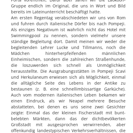
Gruppe endlich im Original, die uns in Wort und Bild
bereits im Lateinunterricht beschäftigt hatte.
Am ersten Regentag verabschiedeten wir uns von Rom
und fuhren durch italienische Dörfer bis nach Pompeji.
Als einziges Negativum ist wahrlich nicht das Hotel mit
Swimmingpool zu nennen, sondern vielmehr unsere
ständige Begleitung dort. Damit meinen wir weder die
begleitenden Lehrer Lucke und Tillmanns, noch die
Mädchen hinterherpfeifenden männlichen
Einheimischen, sondern die zahlreichen Straßenhunde,
die loszuwerden sich schnell als Unmöglichkeit
herausstellte. Die Ausgrabungsstätten in Pompeji Scavi
und Herkulaneum erwiesen sich als Möglichkeit, einmal
die alltägliche Seite des Lebens in der Antike zu
bestaunen (z. B. eine schnellimbissartige Garküche).
Auch vom modernen italienischen Leben bekamen wir
einen Eindruck, als wir Neapel mehrere Besuche
abstatteten, bei denen es uns seine zwei Gesichter
zeigte: Einmal das der kleinen Fischerstadt mit bunt-
belebten Märkten, dann das der dichtbevölkerten
Großstadt mit ausgesprochen verwirrenden, aber
offenkundig landestypischen Verkehrsverhältnissen, die