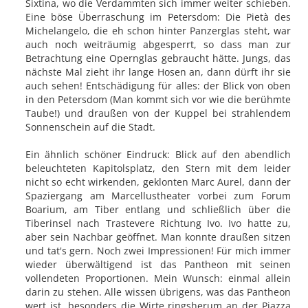
Sixtina, wo die Verdammten sich immer weiter schieben.
Eine böse Überraschung im Petersdom: Die Pietà des
Michelangelo, die eh schon hinter Panzerglas steht, war
auch noch weiträumig abgesperrt, so dass man zur
Betrachtung eine Opernglas gebraucht hätte. Jungs, das
nächste Mal zieht ihr lange Hosen an, dann dürft ihr sie
auch sehen! Entschädigung für alles: der Blick von oben
in den Petersdom (Man kommt sich vor wie die berühmte
Taube!) und draußen von der Kuppel bei strahlendem
Sonnenschein auf die Stadt.
Ein ähnlich schöner Eindruck: Blick auf den abendlich
beleuchteten Kapitolsplatz, den Stern mit dem leider
nicht so echt wirkenden, geklonten Marc Aurel, dann der
Spaziergang am Marcellustheater vorbei zum Forum
Boarium, am Tiber entlang und schließlich über die
Tiberinsel nach Trastevere Richtung Ivo. Ivo hatte zu,
aber sein Nachbar geöffnet. Man konnte draußen sitzen
und tat's gern. Noch zwei Impressionen! Für mich immer
wieder überwältigend ist das Pantheon mit seinen
vollendeten Proportionen. Mein Wunsch: einmal allein
darin zu stehen. Alle wissen übrigens, was das Pantheon
wert ist, besonders die Wirte ringsherum an der Piazza