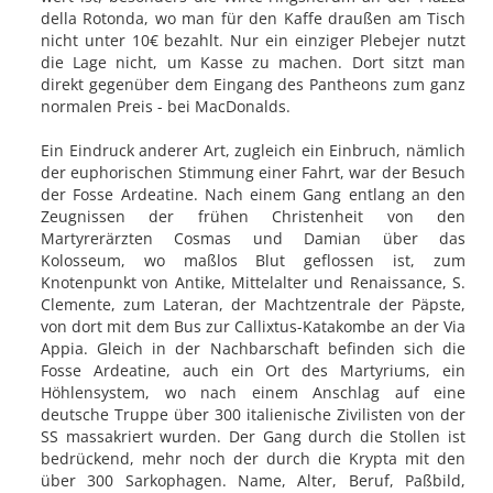
della Rotonda, wo man für den Kaffe draußen am Tisch
nicht unter 10€ bezahlt. Nur ein einziger Plebejer nutzt
die Lage nicht, um Kasse zu machen. Dort sitzt man
direkt gegenüber dem Eingang des Pantheons zum ganz
normalen Preis - bei MacDonalds.
Ein Eindruck anderer Art, zugleich ein Einbruch, nämlich
der euphorischen Stimmung einer Fahrt, war der Besuch
der Fosse Ardeatine. Nach einem Gang entlang an den
Zeugnissen der frühen Christenheit von den
Martyrerärzten Cosmas und Damian über das
Kolosseum, wo maßlos Blut geflossen ist, zum
Knotenpunkt von Antike, Mittelalter und Renaissance, S.
Clemente, zum Lateran, der Machtzentrale der Päpste,
von dort mit dem Bus zur Callixtus-Katakombe an der Via
Appia. Gleich in der Nachbarschaft befinden sich die
Fosse Ardeatine, auch ein Ort des Martyriums, ein
Höhlensystem, wo nach einem Anschlag auf eine
deutsche Truppe über 300 italienische Zivilisten von der
SS massakriert wurden. Der Gang durch die Stollen ist
bedrückend, mehr noch der durch die Krypta mit den
über 300 Sarkophagen. Name, Alter, Beruf, Paßbild,