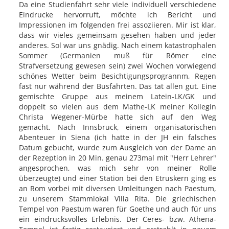
Da eine Studienfahrt sehr viele individuell verschiedene
Eindrucke hervorruft, möchte ich Bericht und
Impressionen im folgenden frei assoziieren. Mir ist klar,
dass wir vieles gemeinsam gesehen haben und jeder
anderes. Sol war uns gnädig. Nach einem katastrophalen
Sommer (Germanien muß für Römer eine
Strafversetzung gewesen sein) zwei Wochen vorwiegend
schönes Wetter beim Besichtigungsprogrannm, Regen
fast nur während der Busfahrten. Das tat allen gut. Eine
gemischte Gruppe aus meinem Latein-LK/GK und
doppelt so vielen aus dem Mathe-LK meiner Kollegin
Christa Wegener-Mürbe hatte sich auf den Weg
gemacht. Nach Innsbruck, einem organisatorischen
Abenteuer in Siena (ich hatte in der JH ein falsches
Datum gebucht, wurde zum Ausgleich von der Dame an
der Rezeption in 20 Min. genau 273mal mit "Herr Lehrer"
angesprochen, was mich sehr von meiner Rolle
überzeugte) und einer Station bei den Etruskern ging es
an Rom vorbei mit diversen Umleitungen nach Paestum,
zu unserem Stammlokal Villa Rita. Die griechischen
Tempel von Paestum waren für Goethe und auch für uns
ein eindrucksvolles Erlebnis. Der Ceres- bzw. Athena-