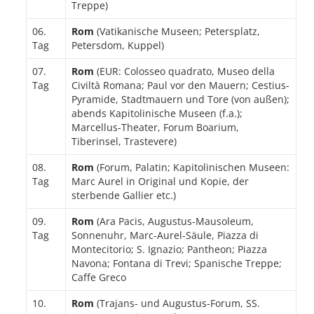
Treppe)
06.
Rom
(Vatikanische Museen; Petersplatz,
Tag
Petersdom, Kuppel)
07.
Rom
(EUR: Colosseo quadrato, Museo della
Tag
Civiltà Romana; Paul vor den Mauern; Cestius-
Pyramide, Stadtmauern und Tore (von außen);
abends Kapitolinische Museen (f.a.);
Marcellus-Theater, Forum Boarium,
Tiberinsel, Trastevere)
08.
Rom
(Forum, Palatin; Kapitolinischen Museen:
Tag
Marc Aurel in Original und Kopie, der
sterbende Gallier etc.)
09.
Rom
(Ara Pacis, Augustus-Mausoleum,
Tag
Sonnenuhr, Marc-Aurel-Säule, Piazza di
Montecitorio; S. Ignazio; Pantheon; Piazza
Navona; Fontana di Trevi; Spanische Treppe;
Caffe Greco
10.
Rom
(Trajans- und Augustus-Forum, SS.