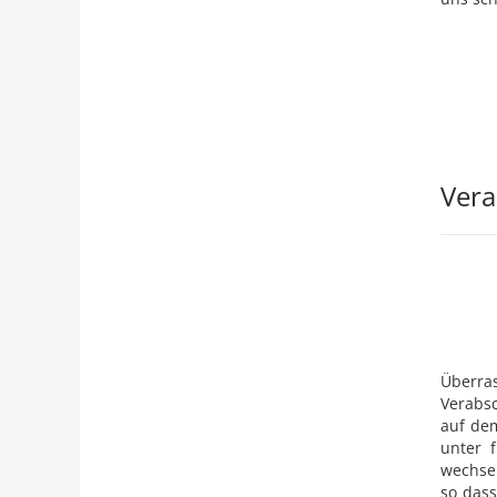
Vera
Überras
Verabs
auf dem
unter 
wechsel
so das