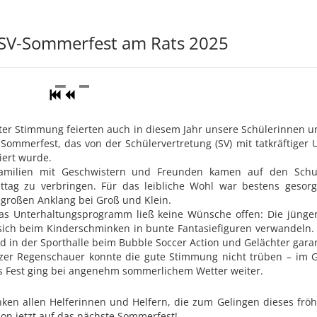
SV-Sommerfest am Rats 2025
ter Stimmung feierten auch in diesem Jahr unsere Schülerinnen un
Sommerfest, das von der Schülervertretung (SV) mit tatkräftiger 
iert wurde.
Familien mit Geschwistern und Freunden kamen auf den Sch
ttag zu verbringen. Für das leibliche Wohl war bestens gesorg
großen Anklang bei Groß und Klein.
as Unterhaltungsprogramm ließ keine Wünsche offen: Die jünger
sich beim Kinderschminken in bunte Fantasiefiguren verwandeln
 in der Sporthalle beim Bubble Soccer Action und Gelächter garan
zer Regenschauer konnte die gute Stimmung nicht trüben – im G
s Fest ging bei angenehm sommerlichem Wetter weiter.
ken allen Helferinnen und Helfern, die zum Gelingen dieses frö
s schon jetzt auf das n