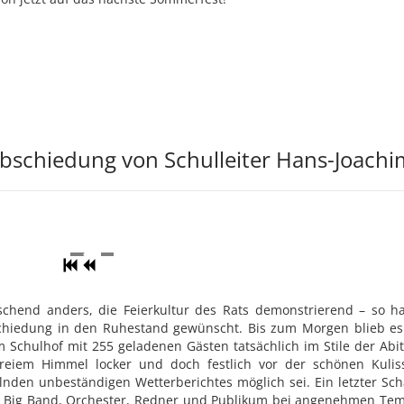
bschiedung von Schulleiter Hans-Joachi
chend anders, die Feierkultur des Rats demonstrierend – so ha
chiedung in den Ruhestand gewünscht. Bis zum Morgen blieb es
 Schulhof mit 255 geladenen Gästen tatsächlich im Stile der Abi
freiem Himmel locker und doch festlich vor der schönen Kulis
nden unbeständigen Wetterberichtes möglich sei. Ein letzter Sc
s Big Band, Orchester, Redner und Publikum bei angenehmen Tem