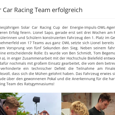
r Car Racing Team erfolgreich
iesjährigen Solar Car Racing Cup der Energie-Impuls-OWL-Ag
ren Erfolg feiern. Lionel Sapo, gerade erst seit drei Wochen am
ülerinnen und Schülern konstruierten Fahrzeug den 1. Platz im Ge
nehmerfeld von 17 Teams aus ganz OWL setzte sich Lionel bereit
nem Vorsprung von fünf Sekunden den Sieg. Neben seinem fahr
eine entscheidende Rolle: Es wurde von Ben Schmidt, Tom Begemann
10 a), in enger Zusammenarbeit mit der Hochschule Bielefeld entw
afür nochmals mit großem Einsatz gearbeitet, die vom dem betre
 verhinderte ein technischer Defekt die Teilnahme am Fin
ksvoll, dass sich die Mühen gelohnt haben. Das Fahrzeug erwies si
ude über den gewonnenen Pokal und die Anerkennung für die harte 
cing Team des Ratsgymnasiums!