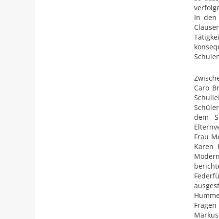
verfolg
In den
Clausen
Tätigke
konseq
Schule
Zwisch
Caro Br
Schull
Schüler
dem So
Elternv
Frau Me
Karen 
Moderni
bericht
Federf
ausgest
Hummel
Fragen 
Markus