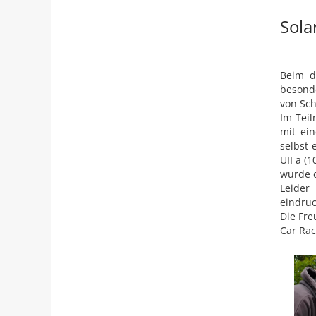
Sola
Beim d
besonde
von Sch
Im Teil
mit ei
selbst 
UII a (
wurde d
Leider
eindruc
Die Fre
Car Ra