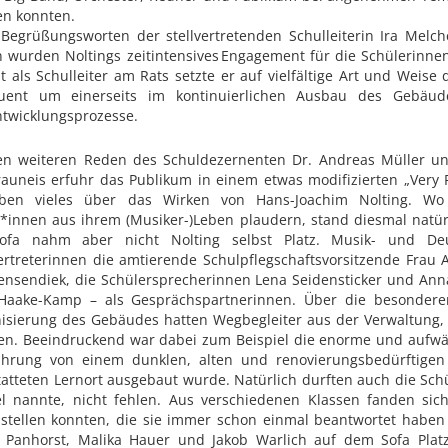
en konnten.
 Begrüßungsworten der stellvertretenden Schulleiterin Ira Mel
 wurden Noltings zeitintensives Engagement für die Schülerinne
it als Schulleiter am Rats setzte er auf vielfältige Art und Weise
uent um einerseits im kontinuierlichen Ausbau des Gebäude
ntwicklungsprozesse.
en weiteren Reden des Schuldezernenten Dr. Andreas Müller un
auneis erfuhr das Publikum in einem etwas modifizierten „Very 
eben vieles über das Wirken von Hans-Joachim Nolting. Wo
*innen aus ihrem (Musiker-)Leben plaudern, stand diesmal natürl
fa nahm aber nicht Nolting selbst Platz. Musik- und Deu
ertreterinnen die amtierende Schulpflegschaftsvorsitzende Frau A
nsendiek, die Schülersprecherinnen Lena Seidensticker und Anna 
Haake-Kamp – als Gesprächspartnerinnen. Über die besonder
sierung des Gebäudes hatten Wegbegleiter aus der Verwaltung, 
en. Beeindruckend war dabei zum Beispiel die enorme und aufwänd
ührung von einem dunklen, alten und renovierungsbedürftig
atteten Lernort ausgebaut wurde. Natürlich durften auch die Schü
 nannte, nicht fehlen. Aus verschiedenen Klassen fanden sich
stellen konnten, die sie immer schon einmal beantwortet haben 
 Panhorst, Malika Hauer und Jakob Warlich auf dem Sofa Plat