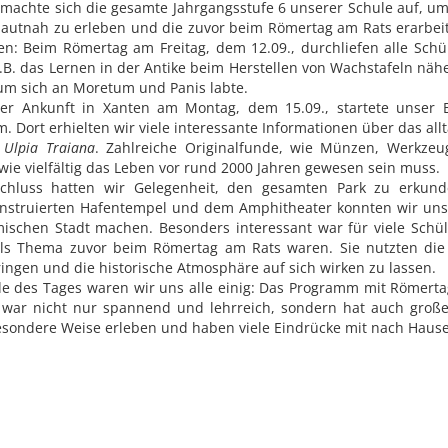
machte sich die gesamte Jahrgangsstufe 6 unserer Schule auf, u
hautnah zu erleben und die zuvor beim Römertag am Rats erarbe
en: Beim Römertag am Freitag, dem 12.09., durchliefen alle Sch
.B. das Lernen in der Antike beim Herstellen von Wachstafeln näh
ium sich an Moretum und Panis labte.
er Ankunft in Xanten am Montag, dem 15.09., startete unser
 Dort erhielten wir viele interessante Informationen über das al
 Ulpia Traiana
. Zahlreiche Originalfunde, wie Münzen, Werkzeu
wie vielfältig das Leben vor rund 2000 Jahren gewesen sein muss.
chluss hatten wir Gelegenheit, den gesamten Park zu erkun
konstruierten Hafentempel und dem Amphitheater konnten wir uns
ischen Stadt machen. Besonders interessant war für viele Schül
lls Thema zuvor beim Römertag am Rats waren. Sie nutzten die G
ingen und die historische Atmosphäre auf sich wirken zu lassen.
e des Tages waren wir uns alle einig: Das Programm mit Römerta
 war nicht nur spannend und lehrreich, sondern hat auch groß
esondere Weise erleben und haben viele Eindrücke mit nach Hau