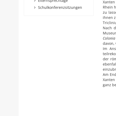
Elternsprechtage
Xanten 
Rhein 
Schulkonferenzsitzungen
zu lass
ihnen z
Triclin
Nach d
Museum.
Colonia
davon, 
Im Ans
teilre
der röm
ebenfa
einzubr
Am End
Xanten
ganz b