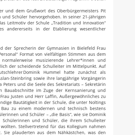
cher und dem Grußwort des Oberbürgermeisters Pit
n und Schüler hervorgehoben. In seiner 21-jährigen
 das Leitmotiv der Schule „Tradition und Innovation“
s andererseits in der Etablierung wesentlicher
d der Sprecherin der Gymnasien in Bielefeld Frau
Personal“ Format von vielfältigen Stimmen aus dem
 normalerweise musizierende Lehrer*innen und
ich der scheidende Schulleiter im Mittelpunkt. Auf
tschlehrer Dominik Hummel hatte zunächst als
slan-Steinbring sowie ihre langjährige Vorgängerin
Peters und die Seele des Sekretariats – Sekretärin
en Bauabschnitte im Zuge der Kernsanierung und
Frau Justen und Herr Laffin, Außergewöhnliches zu
ige Bautätigkeit in der Schule, die unter Noltings
en Bau zu einem modernen und technisch bestens
lerinnen und Schüler – „die Basis“, wie sie Dominik
 Schülerinnen und Schüler, die ihrem Schulleiter
wollten. Stellvertretend für das Kollegium nahmen
z. Sie plauderten aus dem Nähkästchen, was den