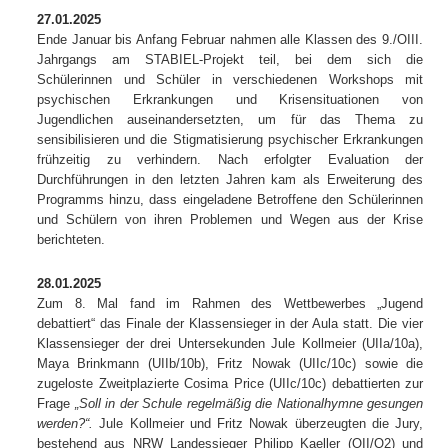
27.01.2025
Ende Januar bis Anfang Februar nahmen alle Klassen des 9./OIII.
Jahrgangs am STABIEL-Projekt teil,
bei dem sich die
Schülerinnen und Schüler in verschiedenen Workshops mit
psychischen Erkrankungen und Krisensituationen von
Jugendlichen auseinandersetzten, um für das Thema zu
sensibilisieren und die Stigmatisierung psychischer Erkrankungen
frühzeitig zu verhindern. Nach erfolgter Evaluation der
Durchführungen in den letzten Jahren kam als Erweiterung des
Programms hinzu, dass eingeladene Betroffene den Schülerinnen
und Schülern von ihren Problemen und Wegen aus der Krise
berichteten.
28.01.2025
Zum 8. Mal fand im Rahmen des Wettbewerbes „Jugend
debattiert“ das Finale der Klassensieger in der Aula statt. Die vier
Klassensieger der drei Untersekunden Jule Kollmeier (UIIa/10a),
Maya Brinkmann (UIIb/10b), Fritz Nowak (UIIc/10c) sowie die
zugeloste Zweitplazierte Cosima Price (UIIc/10c) debattierten zur
Frage
„Soll in der Schule regelmäßig die Nationalhymne gesungen
werden?“.
Jule Kollmeier und Fritz Nowak überzeugten die Jury,
bestehend aus NRW Landessieger Philipp Kaeller (OII/Q2) und