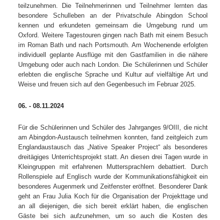
teilzunehmen. Die Teilnehmerinnen und Teilnehmer lernten das
besondere Schulleben an der Privatschule Abingdon School
kennen und erkundeten gemeinsam die Umgebung rund um
Oxford. Weitere Tagestouren gingen nach Bath mit einem Besuch
im Roman Bath und nach Portsmouth. Am Wochenende erfolgten
individuell geplante Ausflüge mit den Gastfamilien in die nähere
Umgebung oder auch nach London. Die Schülerinnen und Schüler
erlebten die englische Sprache und Kultur auf vielfältige Art und
Weise und freuen sich auf den Gegenbesuch im Februar 2025.
06. - 08.11.2024
Für die Schülerinnen und Schüler des Jahrganges 9/OIII, die nicht
am Abingdon-Austausch teilnehmen konnten, fand zeitgleich zum
Englandaustausch das „Native Speaker Project“ als besonderes
dreitägiges Unterrichtsprojekt statt. An diesen drei Tagen wurde in
Kleingruppen mit erfahrenen Muttersprachlern debattiert. Durch
Rollenspiele auf Englisch wurde der Kommunikationsfähigkeit ein
besonderes Augenmerk und Zeitfenster eröffnet. Besonderer Dank
geht an Frau Julia Koch für die Organisation der Projekttage und
an all diejenigen, die sich bereit erklärt haben, die englischen
Gäste bei sich aufzunehmen, um so auch die Kosten des