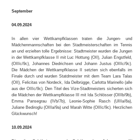
September
04.09.2024
In allen vier Wettkampfklassen traten die Jungen- und
Mädchenmannschaften bei den Stadtmeisterschaften im Tennis
an und erzielten tolle Ergebnisse: Stadtmeister wurden die Jungen
in der Wettkampfklasse II mit Luc Hottung (OII), Julian Engstfeld,
(OIIIc/9c), Johannes Diedrichsen und Johann Justus (OIIIc/9c).
Die Mädchen der Wettkampfklasse II setzten sich ebenfalls im
Finale durch und wurden Statdmeister mit dem Team Lara Talas
(OII), Felicitas von Nordeck, Ida Delbrügge, Carlotta Marinello (alle
aus der OIIIc/9c). Den Titel des Vize-Stadtmeisters sicherten sich
die Mädchen der Wettkampfklasse III mit Ida Schlösser (OIIIb/9b),
Emma Pansegrau (IVb/7b), Leonie-Sophie Rasch (UIIIa/8a),
Juliane Bediroglu (OIIIa/9a) und Marah Witte (OIIIc/9c). Herzlichen
Glückwunsch!
10.09.2024