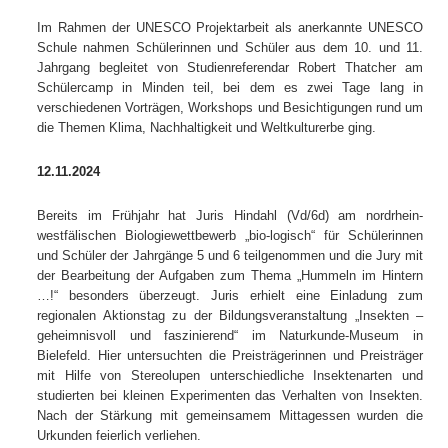
Im Rahmen der UNESCO Projektarbeit als anerkannte UNESCO
Schule nahmen Schülerinnen und Schüler aus dem 10. und 11.
Jahrgang begleitet von Studienreferendar Robert Thatcher am
Schülercamp in Minden teil, bei dem es zwei Tage lang in
verschiedenen Vorträgen, Workshops und Besichtigungen rund um
die Themen Klima, Nachhaltigkeit und Weltkulturerbe ging.
12.11.2024
Bereits im Frühjahr hat Juris Hindahl (Vd/6d) am nordrhein-
westfälischen Biologiewettbewerb „bio-logisch“ für Schülerinnen
und Schüler der Jahrgänge 5 und 6 teilgenommen und die Jury mit
der Bearbeitung der Aufgaben zum Thema „Hummeln im Hintern
…!“ besonders überzeugt. Juris erhielt eine Einladung zum
regionalen Aktionstag zu der Bildungsveranstaltung „Insekten –
geheimnisvoll und faszinierend“ im Naturkunde-Museum in
Bielefeld. Hier untersuchten die Preisträgerinnen und Preisträger
mit Hilfe von Stereolupen unterschiedliche Insektenarten und
studierten bei kleinen Experimenten das Verhalten von Insekten.
Nach der Stärkung mit gemeinsamem Mittagessen wurden die
Urkunden feierlich verliehen.