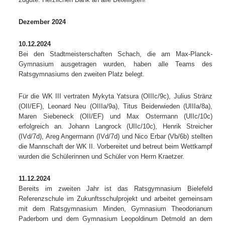
Dezember 2024
10.12.2024
Bei den Stadtmeisterschaften Schach, die am Max-Planck-
Gymnasium ausgetragen wurden, haben alle Teams des
Ratsgymnasiums den zweiten Platz belegt.
Für die WK III vertraten Mykyta Yatsura (OIIIc/9c), Julius Stränz
(OII/EF), Leonard Neu (OIIIa/9a), Titus Beiderwieden (UIIIa/8a),
Maren Siebeneck (OII/EF) und Max Ostermann (UIIc/10c)
erfolgreich an. Johann Langrock (UIIc/10c), Henrik Streicher
(IVd/7d), Areg Angermann (IVd/7d) und Nico Erbar (Vb/6b)
stellten
die Mannschaft der WK II. Vorbereitet und betreut beim Wettkampf
wurden die Schülerinnen und Schüler von Herrn Kraetzer.
11.12.2024
Bereits im zweiten Jahr ist das Ratsgymnasium Bielefeld
Referenzschule im Zukunftsschulprojekt und arbeitet gemeinsam
mit dem Ratsgymnasium Minden, Gymnasium Theodorianum
Paderborn und dem Gymnasium Leopoldinum Detmold an dem