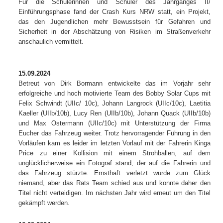
Für die Schülerinnen und Schüler des Jahrganges II/
Einführungsphase fand der Crash Kurs NRW statt, ein Projekt,
das den Jugendlichen mehr Bewusstsein für Gefahren und
Sicherheit in der Abschätzung von Risiken im Straßenverkehr
anschaulich vermittelt.
15.09.2024
Betreut von Dirk Bormann entwickelte das im Vorjahr sehr
erfolgreiche und hoch motivierte Team des Bobby Solar Cups mit
Felix Schwindt (UIIc/ 10c), Johann Langrock (UIIc/10c), Laetitia
Kaeller (UIIb/10b), Lucy Ren (UIIb/10b), Johann Quack (UIIb/10b)
und Max Ostermann (UIIc/10c) mit Unterstützung der Firma
Eucher das Fahrzeug weiter. Trotz hervorragender Führung in den
Vorläufen kam es leider im letzten Vorlauf mit der Fahrerin Kinga
Price zu einer Kollision mit einem Strohballen, auf dem
unglücklicherweise ein Fotograf stand, der auf die Fahrerin und
das Fahrzeug stürzte. Ernsthaft verletzt wurde zum Glück
niemand, aber das Rats Team schied aus und konnte daher den
Titel nicht verteidigen. Im nächsten Jahr wird erneut um den Titel
gekämpft werden.