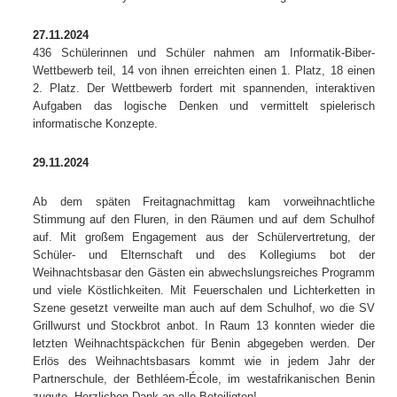
27.11.2024
436 Schülerinnen und Schüler nahmen am Informatik-Biber-
Wettbewerb teil, 14 von ihnen erreichten einen 1. Platz, 18 einen
2. Platz. Der Wettbewerb fordert mit spannenden, interaktiven
Aufgaben das logische Denken und vermittelt spielerisch
informatische Konzepte.
29.11.2024
Ab dem späten Freitagnachmittag kam vorweihnachtliche
Stimmung auf den Fluren, in den Räumen und auf dem Schulhof
auf. Mit großem Engagement aus der Schülervertretung, der
Schüler- und Elternschaft und des Kollegiums bot der
Weihnachtsbasar den Gästen ein abwechslungsreiches Programm
und viele Köstlichkeiten. Mit Feuerschalen und Lichterketten in
Szene gesetzt verweilte man auch auf dem Schulhof, wo die SV
Grillwurst und Stockbrot anbot. In Raum 13 konnten wieder die
letzten Weihnachtspäckchen für Benin abgegeben werden. Der
Erlös des Weihnachtsbasars kommt wie in jedem Jahr der
Partnerschule, der Bethléem-École, im westafrikanischen Benin
zugute. Herzlichen Dank an alle Beteiligten!