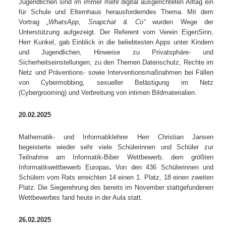
Jugendlichen sind im immer mehr digital ausgerichteten Alltag ein
für Schule und Elternhaus herausforderndes Thema.
Mit dem
Vortrag
„WhatsApp, Snapchat & Co“
wurden Wege der
Unterstützung aufgezeigt. Der Referent vom Verein EigenSinn,
Herr Kunkel, gab Einblick in die beliebtesten Apps unter Kindern
und Jugendlichen, Hinweise zu Privatsphäre- und
Sicherheitseinstellungen, zu den Themen Datenschutz, Rechte im
Netz und Präventions- sowie Interventionsmaßnahmen bei Fällen
von Cybermobbing, sexueller Belästigung im Netz
(Cybergrooming) und Verbreitung von intimen Bildmaterialien.
20.02.2025
Mathematik- und Informatiklehrer Herr Christian Jansen
begeisterte wieder sehr viele Schülerinnen und Schüler zur
Teilnahme am Informatik-Biber Wettbewerb, dem größten
Informatikwettbewerb Europas
.
Von den 436 Schülerinnen und
Schülern vom Rats erreichten 14 einen 1. Platz, 18 einen zweiten
Platz. Die Siegerehrung des bereits im November stattgefundenen
Wettbewerbes fand heute in der Aula statt.
26.02.2025