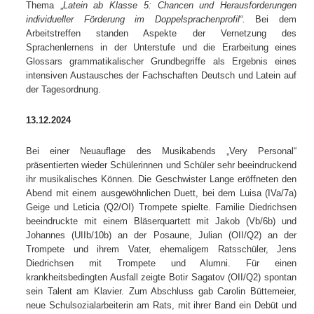
Thema „
Latein ab Klasse 5:
Chancen und Herausforderungen
individueller Förderung im Doppelsprachenprofil“.
Bei dem
Arbeitstreffen standen Aspekte der Vernetzung des
Sprachenlernens in der Unterstufe und die Erarbeitung eines
Glossars grammatikalischer Grundbegriffe als Ergebnis eines
intensiven Austausches der Fachschaften Deutsch und Latein auf
der Tagesordnung.
13.12.2024
Bei einer Neuauflage des Musikabends „Very Personal“
präsentierten wieder Schülerinnen und Schüler sehr beeindruckend
ihr musikalisches Können. Die Geschwister Lange eröffneten den
Abend mit einem ausgewöhnlichen Duett, bei dem Luisa (IVa/7a)
Geige und Leticia (Q2/OI) Trompete spielte. Familie Diedrichsen
beeindruckte mit einem Bläserquartett mit Jakob (Vb/6b) und
Johannes (UIIb/10b) an der Posaune, Julian (OII/Q2) an der
Trompete und ihrem Vater, ehemaligem Ratsschüler, Jens
Diedrichsen mit Trompete und Alumni. Für einen
krankheitsbedingten Ausfall zeigte Botir Sagatov (OII/Q2) spontan
sein Talent am Klavier. Zum Abschluss gab Carolin Büttemeier,
neue Schulsozialarbeiterin am Rats, mit ihrer Band ein Debüt und