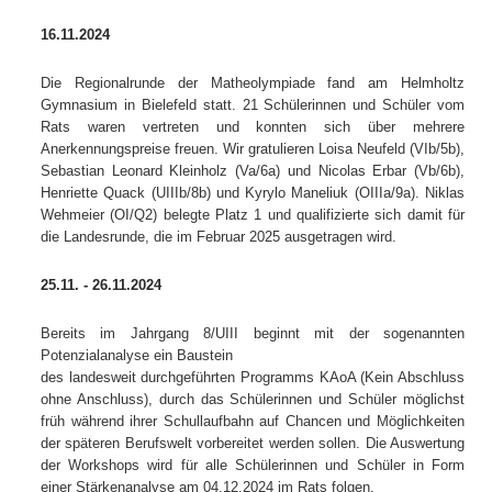
16.11.2024
Die Regionalrunde der Matheolympiade fand am Helmholtz
Gymnasium in Bielefeld statt. 21 Schülerinnen und Schüler vom
Rats waren vertreten und konnten sich über mehrere
Anerkennungspreise freuen. Wir gratulieren Loisa Neufeld (VIb/5b),
Sebastian Leonard Kleinholz (Va/6a) und Nicolas Erbar (Vb/6b),
Henriette Quack (UIIIb/8b) und Kyrylo Maneliuk (OIIIa/9a). Niklas
Wehmeier (OI/Q2) belegte Platz 1 und qualifizierte sich damit für
die Landesrunde, die im Februar 2025 ausgetragen wird.
25.11. - 26.11.2024
Bereits im Jahrgang 8/UIII beginnt mit der sogenannten
Potenzialanalyse ein Baustein
des landesweit durchgeführten Programms KAoA (Kein Abschluss
ohne Anschluss), durch das Schülerinnen und Schüler möglichst
früh während ihrer Schullaufbahn auf Chancen und Möglichkeiten
der späteren Berufswelt vorbereitet werden sollen. Die Auswertung
der Workshops wird für alle Schülerinnen und Schüler in Form
einer Stärkenanalyse am 04.12.2024 im Rats folgen.