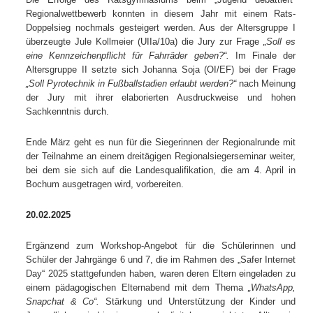
Regionalwettbewerb konnten in diesem Jahr mit einem Rats-
Doppelsieg nochmals gesteigert werden. Aus der Altersgruppe I
überzeugte Jule Kollmeier (UIIa/10a) die Jury zur Frage
„Soll es
eine Kennzeichenpflicht für Fahrräder geben?“.
Im Finale der
Altersgruppe II setzte sich Johanna Soja (OI/EF) bei der Frage
„Soll Pyrotechnik in Fußballstadien erlaubt werden?“
nach Meinung
der Jury mit ihrer elaborierten Ausdruckweise und hohen
Sachkenntnis durch.
Ende März geht es nun für die Siegerinnen der Regionalrunde mit
der Teilnahme an einem dreitägigen Regionalsiegerseminar weiter,
bei dem sie sich auf die Landesqualifikation, die am 4. April in
Bochum ausgetragen wird, vorbereiten.
20.02.2025
Ergänzend zum Workshop-Angebot für die Schülerinnen und
Schüler der Jahrgänge 6 und 7, die im Rahmen des „Safer Internet
Day“ 2025 stattgefunden haben, waren deren Eltern eingeladen zu
einem pädagogischen Elternabend mit dem Thema
„WhatsApp,
Snapchat & Co“.
Stärkung und Unterstützung der Kinder und