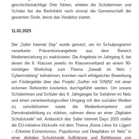
geschichtsträchtige Orte führen, erleben die Schülerinnen und
Schüler bei der Berlinfahrt noch einmal die Gemeinschaft der
gesamten Stufe, bevor das Vorabitur startet.
11.02.2025
Der „Safer Internet Day“ wurde genutzt, um im Schulprogramm
verankerte Präventionsangebote aus dem Bereich
Medienerziehung zu reaktivieren. Die Angebote im Jahrgang 6, bei
denen die 6. Klassen jeweils im Klassenverband an einem 90-
minütigen Workshop zum Thema „Gewalt im Netz /
Cybermobbing“ teilnahmen, konnten nach erfolgreicher Bewerbung
um Fördergelder über das Projekt „Surfen mit SIN(N)“ mit einer
externen Referentin kostenlos durchgeführt werden. Um unsere
Schülerinnen und Schüler des 8. Jahrganges für Gefahren im Netz
und einen verantwortungsvollen Umgang mit den sozialen Medien
zu sensibilisieren sowie die Medienkompetenz und
Demokratiebildung zu stärken, nahmen diese an einer „Digitalen
Schulstunde“ teil. Anlässlich des Safer Internet Days 2025 stellte
die EU-Initiative klicksafe mit dem Thema
„Keine Likes für Lügen!
– Erkenne Extremismus, Populismus und Deepfakes im Netz“
in
einer digitalen Schulstunde Aufklärung und Befähigung von