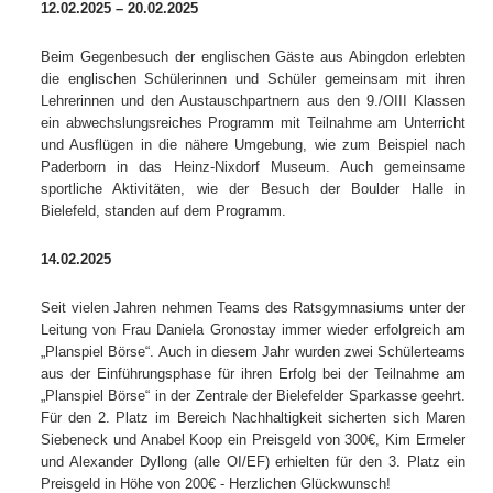
12.02.2025 – 20.02.2025
Beim Gegenbesuch der englischen Gäste aus Abingdon erlebten
die englischen Schülerinnen und Schüler gemeinsam mit ihren
Lehrerinnen und den Austauschpartnern aus den 9./OIII Klassen
ein abwechslungsreiches Programm mit Teilnahme am Unterricht
und Ausflügen in die nähere Umgebung, wie zum Beispiel nach
Paderborn in das Heinz-Nixdorf Museum. Auch gemeinsame
sportliche Aktivitäten, wie der Besuch der Boulder Halle in
Bielefeld, standen auf dem Programm.
14.02.2025
Seit vielen Jahren nehmen Teams des Ratsgymnasiums unter der
Leitung von Frau Daniela Gronostay immer wieder erfolgreich am
„Planspiel Börse“. Auch in diesem Jahr wurden zwei Schülerteams
aus der Einführungsphase für ihren Erfolg bei der Teilnahme am
„Planspiel Börse“ in der Zentrale der Bielefelder Sparkasse geehrt.
Für den 2. Platz im Bereich Nachhaltigkeit sicherten sich Maren
Siebeneck und Anabel Koop ein Preisgeld von 300€, Kim Ermeler
und Alexander Dyllong (alle OI/EF) erhielten für den 3. Platz ein
Preisgeld in Höhe von 200€ - Herzlichen Glückwunsch!