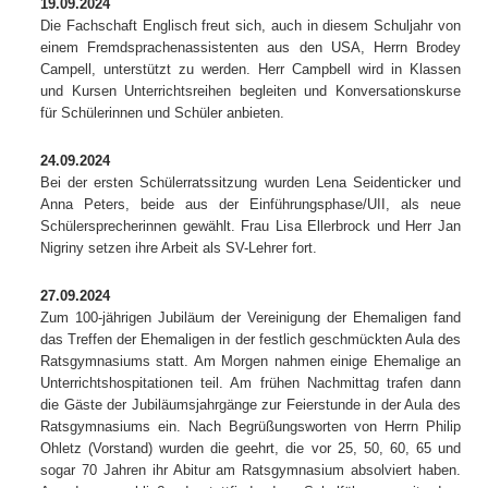
19.09.2024
Die Fachschaft Englisch freut sich, auch in diesem Schuljahr von
einem Fremdsprachenassistenten aus den USA, Herrn Brodey
Campell, unterstützt zu werden. Herr Campbell wird in Klassen
und Kursen Unterrichtsreihen begleiten und Konversationskurse
für Schülerinnen und Schüler anbieten.
24.09.2024
Bei der ersten Schülerratssitzung wurden Lena Seidenticker und
Anna Peters, beide aus der Einführungsphase/UII, als neue
Schülersprecherinnen gewählt. Frau Lisa Ellerbrock und Herr Jan
Nigriny setzen ihre Arbeit als SV-Lehrer fort.
27.09.2024
Zum 100-jährigen Jubiläum der Vereinigung der Ehemaligen fand
das Treffen der Ehemaligen in der festlich geschmückten Aula des
Ratsgymnasiums statt. Am Morgen nahmen einige Ehemalige an
Unterrichtshospitationen teil. Am frühen Nachmittag trafen dann
die Gäste der Jubiläumsjahrgänge zur Feierstunde in der Aula des
Ratsgymnasiums ein. Nach Begrüßungsworten von Herrn Philip
Ohletz (Vorstand) wurden die geehrt, die vor 25, 50, 60, 65 und
sogar 70 Jahren ihr Abitur am Ratsgymnasium absolviert haben.