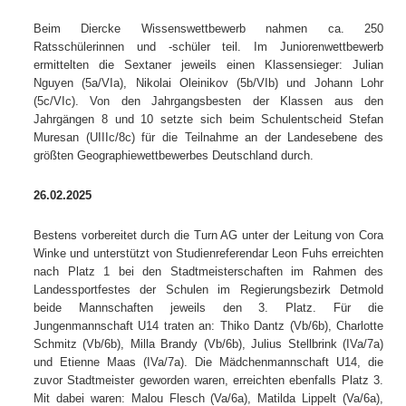
Beim Diercke Wissenswettbewerb nahmen ca. 250
Ratsschülerinnen und -schüler teil. Im Juniorenwettbewerb
ermittelten die Sextaner jeweils einen Klassensieger: Julian
Nguyen (5a/VIa), Nikolai Oleinikov (5b/VIb) und Johann Lohr
(5c/VIc). Von den Jahrgangsbesten der Klassen aus den
Jahrgängen 8 und 10 setzte sich beim Schulentscheid Stefan
Muresan (UIIIc/8c) für die Teilnahme an der Landesebene des
größten Geographiewettbewerbes Deutschland durch.
26.02.2025
Bestens vorbereitet durch die Turn AG unter der Leitung von Cora
Winke und unterstützt von Studienreferendar Leon Fuhs erreichten
nach Platz 1 bei den Stadtmeisterschaften im Rahmen des
Landessportfestes der Schulen im Regierungsbezirk Detmold
beide Mannschaften jeweils den 3. Platz. Für die
Jungenmannschaft U14 traten an: Thiko Dantz (Vb/6b), Charlotte
Schmitz (Vb/6b), Milla Brandy (Vb/6b), Julius Stellbrink (IVa/7a)
und Etienne Maas (IVa/7a). Die Mädchenmannschaft U14, die
zuvor Stadtmeister geworden waren, erreichten ebenfalls Platz 3.
Mit dabei waren: Malou Flesch (Va/6a), Matilda Lippelt (Va/6a),