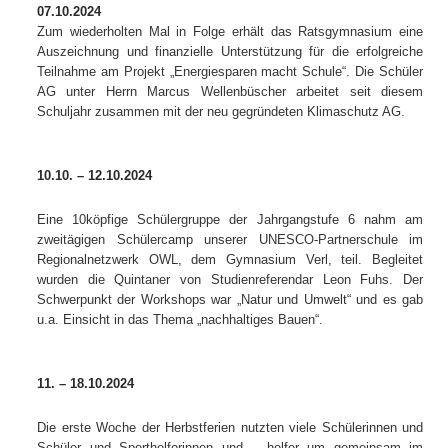
07.10.2024
Zum wiederholten Mal in Folge erhält das Ratsgymnasium eine
Auszeichnung und finanzielle Unterstützung für die erfolgreiche
Teilnahme am Projekt „Energiesparen macht Schule“. Die Schüler
AG unter Herrn Marcus Wellenbüscher arbeitet seit diesem
Schuljahr zusammen mit der neu gegründeten Klimaschutz AG.
10.10. – 12.10.2024
Eine 10köpfige Schülergruppe der Jahrgangstufe 6 nahm am
zweitägigen Schülercamp unserer UNESCO-Partnerschule im
Regionalnetzwerk OWL, dem Gymnasium Verl, teil. Begleitet
wurden die Quintaner von Studienreferendar Leon Fuhs. Der
Schwerpunkt der Workshops war „Natur und Umwelt“ und es gab
u.a. Einsicht in das Thema „nachhaltiges Bauen“.
11. – 18.10.2024
Die erste Woche der Herbstferien nutzten viele Schülerinnen und
Schüler und Sporthelferinnen und – helfer
um gemeinsam im