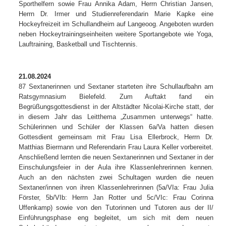
Sporthelfern sowie Frau Annika Adam, Herrn Christian Jansen,
Herrn Dr. Irmer und Studienreferendarin Marie Kapke eine
Hockeyfreizeit im Schullandheim auf Langeoog. Angeboten wurden
neben Hockeytrainingseinheiten weitere Sportangebote wie Yoga,
Lauftraining, Basketball und Tischtennis.
21.08.2024
87 Sextanerinnen und Sextaner starteten ihre Schullaufbahn am
Ratsgymnasium Bielefeld. Zum Auftakt fand ein
Begrüßungsgottesdienst in der Altstädter Nicolai-Kirche statt, der
in diesem Jahr das Leitthema „Zusammen unterwegs“ hatte.
Schülerinnen und Schüler der Klassen 6a/Va hatten diesen
Gottesdient gemeinsam mit Frau Lisa Ellerbrock, Herrn Dr.
Matthias Biermann und Referendarin Frau Laura Keller vorbereitet.
Anschließend lernten die neuen Sextanerinnen und Sextaner in der
Einschulungsfeier in der Aula ihre Klassenlehrerinnen kennen.
Auch an den nächsten zwei Schultagen wurden die neuen
Sextaner/innen von ihren Klassenlehrerinnen (5a/VIa: Frau Julia
Förster, 5b/VIb: Herrn Jan Rotter und 5c/VIc: Frau Corinna
Uffenkamp) sowie von den Tutorinnen und Tutoren aus der II/
Einführungsphase eng begleitet, um sich mit dem neuen