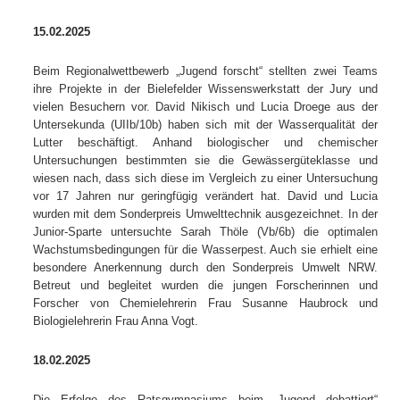
15.02.2025
Beim Regionalwettbewerb „Jugend forscht“ stellten zwei Teams
ihre Projekte in der Bielefelder Wissenswerkstatt der Jury und
vielen Besuchern vor. David Nikisch und Lucia Droege aus der
Untersekunda (UIIb/10b) haben sich mit der Wasserqualität der
Lutter beschäftigt. Anhand biologischer und chemischer
Untersuchungen bestimmten sie die Gewässergüteklasse und
wiesen nach, dass sich diese im Vergleich zu einer Untersuchung
vor 17 Jahren nur geringfügig verändert hat. David und Lucia
wurden mit dem Sonderpreis Umwelttechnik ausgezeichnet. In der
Junior-Sparte untersuchte Sarah Thöle (Vb/6b) die optimalen
Wachstumsbedingungen für die Wasserpest. Auch sie erhielt eine
besondere Anerkennung durch den Sonderpreis Umwelt NRW.
Betreut und begleitet wurden die jungen Forscherinnen und
Forscher von Chemielehrerin Frau Susanne Haubrock und
Biologielehrerin Frau Anna Vogt.
18.02.2025
Die Erfolge des Ratsgymnasiums beim „Jugend debattiert“